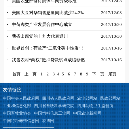
美国农业部修订胴体牛肉分级标准
2017/12/08
美国大豆对华销售总量同比减少24.2%
2017/12/08
中荷肉类产业发展合作中心成立
2017/10/30
我省出席党的十九大代表返川
2017/10/30
世界首创：荷兰产“二氧化碳中性蛋”！
2017/10/16
我省农村“两权”抵押贷款试点成绩斐然
2017/10/16
首页
上一页
1
2
3
4
5
6
7
8
9
下一页
尾页
友情链接
中国中央人民政府网
四川省人民政府网
农业部网站
民政部网站
工业和信息化部
四川省畜牧科学研究院
四川动物卫生监督所
中国畜牧业协会
中国饲料信息工业网
中国农业新闻网
中国特种养殖信息网
农博网